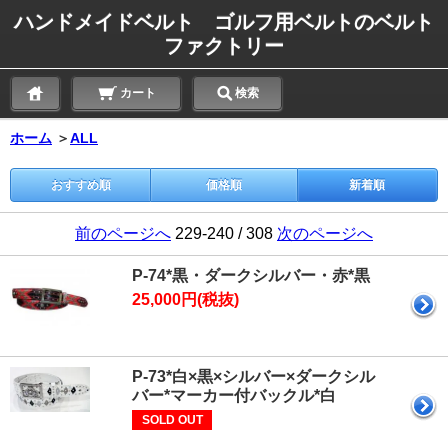
ハンドメイドベルト ゴルフ用ベルトのベルト
ファクトリー
カート
検索
ホーム
＞
ALL
おすすめ順
価格順
新着順
前のページへ
229-240 / 308
次のページへ
P-74*黒・ダークシルバー・赤*黒
25,000円(税抜)
P-73*白×黒×シルバー×ダークシル
バー*マーカー付バックル*白
SOLD OUT