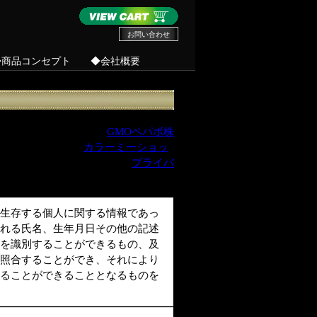
お問い合わせ
◆商品コンセプト
◆会社概要
(以下当ショップ)は、
GMOペパボ株
ートASPサービス
カラーミーショッ
GMOペパボ株式会社の定めた
プライバ
生存する個人に関する情報であっ
れる氏名、生年月日その他の記述
を識別することができるもの、及
照合することができ、それにより
ることができることとなるものを