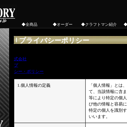
◆全商品
◆オーダー
◆クラフトマン紹介
プライバシーポリシー
ハンドメイドベルト ゴルフ用ベルトのベルトファクトリー
式会社
(以下サービス提供会社)の提供するショッピングカ
プ
(当サービス)を利用して当ショップを開設するにあたり
シー・ポリシー
に則った個人情報の取扱いを行います。
1.個人情報の定義
「個人情報」とは、
て、当該情報に含ま
等により特定の個人
び他の情報と容易に
特定の個人を識別す
いいます。