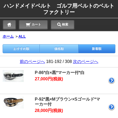
ハンドメイドベルト ゴルフ用ベルトのベルト
ファクトリー
カート
検索
ホーム
＞
ALL
おすすめ順
価格順
新着順
前のページへ
181-192 / 308
次のページへ
P-86*白×黒*マーカー付*白
27,000円(税抜)
P-92*黒×Mブラウン×Sゴールド*マ
ーカー付
28,000円(税抜)